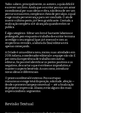
Todos sabem, principalmente, os autores, o quão difícil é
escrever um livro. Ainda que o escritor possua um amor
incondicional por suas ideias e obra, não deixa de ser um
percurso exaustivo, complexo e cheio de percalços, o qual
exige muita perseverança para ser concluído. O ato de
inserir o último ponto, já é bem gratificante. Contudo, a
realização completa só é alcançada quando enfim se
publica.
É algo categórico: Editar um livro é bastante laborioso e
prolongado, pois enquanto o trabalho do escritor termina
ao redigir o seu original (que já é imenso) e com as
respectivas revisões, a labuta da (boa) editora está
apenas começando...
A Dríade é uma editora nova, iniciou suas atividades em
2019, todavia, o coordenador editorial e a equipe não são. E
por conta da experiência de trabalho com outras
editoras, foi possível identificar os pontos positivos e os
negativos, descartar o que é errôneo e improdutivo, e
manter o aspecto benévolo. Assim como, introduzir
novas ideias e diferenciais.
O processo editorial é extenso. Possui etapas
minuciosas e exige total disposição, solicitude, afeição —
desde o primeiro lampejo conceitual — até a finalização
do projeto e impressão. Abaixo, estão alguns dos mais
imprescindíveis segmentos.
Revisão Textual