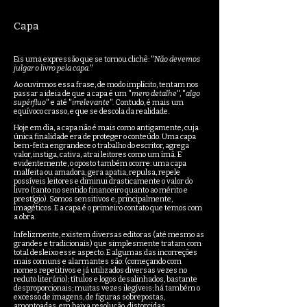
Capa
Eis uma expressão que se tornou clichê: "
Não devemos
julgar o livro pela capa.
"
Ao ouvirmos essa frase, de modo implícito, tentam nos
passar a ideia de que a capa é um "
mero detalhe
", "
algo
supérfluo
" e até "
irrelevante
". Contudo, é mais um
equívoco crasso, e que se descola da realidade.
Hoje em dia, a capa não é mais como antigamente, cuja
única finalidade era de proteger o conteúdo. Uma capa
bem-feita engrandece o trabalho do escritor, agrega
valor, instiga, cativa, atrai leitores como um ímã. E
evidentemente, o oposto também ocorre: uma capa
malfeita ou amadora, gera apatia, repulsa, repele
possíveis leitores e diminui drasticamente o valor do
livro (tanto no sentido financeiro quanto ao mérito e
prestígio).
Somos sensitivos e, principalmente,
imagéticos. E a capa é o primeiro contato que temos com
a obra.
Infelizmente, existem diversas editoras (até mesmo as
grandes e tradicionais) que simplesmente tratam com
total desleixo esse aspecto. E algumas das incorreções
mais comuns e alarmantes são: (começando com
nomes repetitivos e já utilizados diversas vezes no
reduto literário); títulos e logos desalinhados, bastante
desproporcionais; muitas vezes ilegíveis; há também o
excesso de imagens, de figuras sobrepostas,
amontoadas, em baixa resolução, distorcidas,