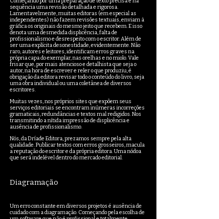
Começando por uma preparação de texto precisa e na
sequência uma revisão detalhada e rigorosa.
Lamentavelmente, muitas editoras (em especial as
independentes) não fazem revisões textuais, enviam à
gráfica os originais do mesmo jeito que recebem. E isso
denota uma desmedida displicência, falta de
profissionalismo e desrespeito com o escritor. Além de
ser uma explícita desonestidade, evidentemente. Não
raro, autores e leitores, identificam erros graves na
própria capa do exemplar, nas orelhas e no miolo. Vale
frisar que, por mais atencioso e detalhista que seja o
autor, na hora de escrever e reler o que produziu, é
obrigação da editora revisar todo o conteúdo do livro, seja
uma obra individual ou uma coletânea de diversos
escritores.
Muitas vezes, nos próprios sites que expõem seus
serviços editoriais se encontram inúmeras incorreções
gramaticais, redundâncias e textos mal redigidos. Nos
transmitindo a nítida impressão de displicência e
ausência de profissionalismo.
Nós, da Dríade Editora, prezamos sempre pela alta
qualidade. Publicar textos com erros grosseiros, macula
a reputação do escritor e da própria editora. Uma nódoa
que será indelével dentro do mercado editorial.
Diagramação
Um erro constante em diversos projetos é ausência de
cuidado com a diagramação. Começando pela escolha de
um software que não é profissional e totalmente