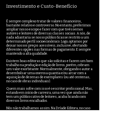
Investimento e Custo-Benefício
É sempre complexo tratar de valores financeiros,
bastante relativo e controverso. No entanto, preferimos
ampliar nosso escopo e fazer com que tivéssemos
autores e leitores de diversas classes sociais. A nós, de
nada adiantaria se nosso público ficasse restrito a um
determinado perfil socioeconômico. Logo, optamos por
deixar nossos preços acessíveis, inclusive, ofertando
diferentes opções nas formas de pagamento. E sempre
mantendo a alta qualidade.
Existem boas editoras que são solícitas e fazem um bom
trabalho na produção e edição de livros, porém, cobram
um valor exorbitante. Normalmente, obrigando o autor a
desembolsar uma onerosa quantia e/ou arcar com a
aquisição de dezenas de exemplares (ou até centenas,
no caso de obras individuais).
Quem mais sofre com isso é o escritor profissional. Mas,
estando em início de carreira, uma vez que ainda não
tem um público cativo de leitores, acaba ficando com
diversos livros encalhados.
Nós não trabalhamos assim. Na Dríade Editora, no caso
das coletâneas literárias, quando o autor é selecionado,
adquire alguns exemplares (remetendo seu texto de
acordo com o tamanho previsto no regulamento) e, se
quiser, compra mais quantos livros desejar. E a situação
com obras individuais é semelhante: trabalhamos com
grandes e pequenas tiragens, sempre com preços
justos. Já incluindo todos os serviços editoriais.