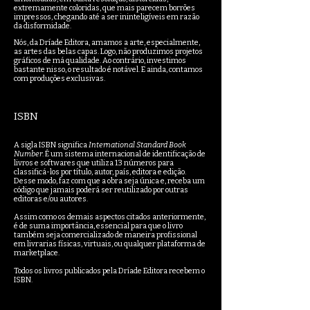
extremamente coloridas, que mais parecem borrões
impressos, chegando até a ser ininteligíveis em razão
da disformidade.
Nós, da Dríade Editora, amamos a arte, especialmente,
as artes das belas capas. Logo, não produzimos projetos
gráficos de má qualidade. Ao contrário, investimos
bastante nisso, o resultado é notável. E ainda, contamos
com produções exclusivas.
ISBN
A sigla ISBN significa
International Standard Book
Number
. É um sistema internacional de identificação de
livros e softwares que utiliza 13 números para
classificá-los por título, autor, país, editora e edição.
Desse modo, faz com que a obra seja única e, receba um
código que jamais poderá ser reutilizado por outras
editoras e/ou autores.
Assim como os demais aspectos citados anteriormente,
é de suma importância, essencial para que o livro
também seja comercializado de maneira profissional
em livrarias físicas, virtuais, ou qualquer plataforma de
marketplace.
Todos os livros publicados pela Dríade Editora recebem o
ISBN.