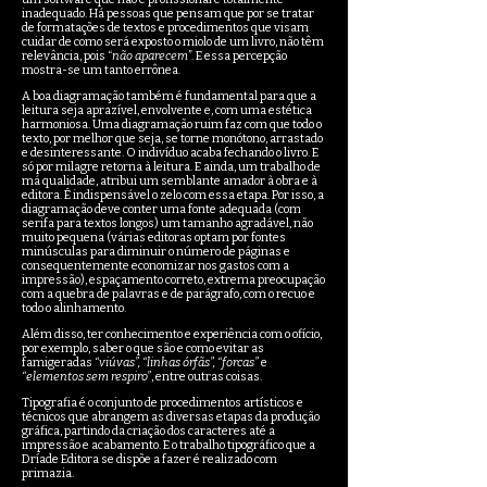
inadequado. Há pessoas que pensam que por se tratar
de formatações de textos e procedimentos que visam
cuidar de como será exposto o miolo de um livro, não têm
relevância, pois “
não aparecem
”. E essa percepção
mostra-se um tanto errônea.
A boa diagramação também é fundamental para que a
leitura seja aprazível, envolvente e, com uma estética
harmoniosa. Uma diagramação ruim faz com que todo o
texto, por melhor que seja, se torne monótono, arrastado
e desinteressante. O indivíduo acaba fechando o livro. E
só por milagre retorna à leitura. E ainda, um trabalho de
má qualidade, atribui um semblante amador à obra e à
editora. É indispensável o zelo com essa etapa. Por isso, a
diagramação deve conter uma fonte adequada (com
serifa para textos longos) um tamanho agradável, não
muito pequena (várias editoras optam por fontes
minúsculas para diminuir o número de páginas e
consequentemente economizar nos gastos com a
impressão), espaçamento correto, extrema preocupação
com a quebra de palavras e de parágrafo, com o recuo e
todo o alinhamento.
Além disso, ter conhecimento e experiência com o ofício,
por exemplo, saber o que são e como evitar as
famigeradas
“viúvas”, “linhas órfãs”, “forcas”
e
“elementos sem respiro”
, entre outras coisas.
Tipografia é o conjunto de procedimentos artísticos e
técnicos que abrangem as diversas etapas da produção
gráfica, partindo da criação dos caracteres até a
impressão e acabamento. E o trabalho tipográfico que a
Dríade Editora se dispõe a fazer é realizado com
primazia.