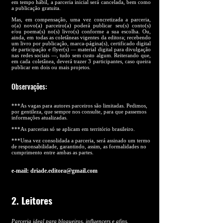
em tempo hábil, a parceria inicial será cancelada, bem como
a publicação gratuita.
Mas, em compensação, uma vez concretizada a parceria,
o(a) novo(a) parceiro(a) poderá publicar seu(s) conto(s)
e/ou poema(s) no(s) livro(s) conforme a sua escolha. Ou,
ainda, em todas as coletâneas vigentes da editora; recebendo
um livro por publicação, marca-página(s), certificado digital
de participação e flyer(s) — material digital para divulgação
nas redes sociais —, tudo sem custo algum. Reiterando que,
em cada coletânea, deverá trazer 3 participantes, caso queira
publicar em dois ou mais projetos.
Observações:
***As vagas para autores parceiros são limitadas. Pedimos,
por gentileza, que sempre nos consulte, para que passemos
informações atualizadas.
***As parcerias só se aplicam em território brasileiro.
***Uma vez consolidada a parceria, será assinado um termo
de responsabilidade, garantindo, assim, as formalidades no
cumprimento entre ambas as partes.
e-mail:
driade.editora@gmail.com
2. Leitores
Parceria ideal para blogueiros, influencers e afins.