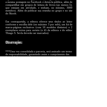
a mesma postagem no Facebook e deixá-la pública, além de
compartilhar em grupos de leitura de livros (ao menos 5),
que estejam em atividade, e tenham, no mínimo, 3000
membros. Além de publicar sua resenha no grupo e no site
do Skoob.
Em contrapartida, a editora oferece seus títulos ao leitor
conforme a escolha dele (no máximo 3 por mês), um kit de
marca-páginas exclusivos (com 10 modelos distintos) e 2
exemplares extras para sorteio (o iG da editora e do editor
Thiago S. Sevla deverão ser marcados).
Observações:
***Uma vez consolidada a parceria, será assinado um termo
de responsabilidade, garantindo assim o cumprimento das
formalidades entre ambas as partes.
***Os seguidores não podem ser contas fakes
(principalmente, aqueles que são comprados).
e-mail:
driade.editora@gmail.com