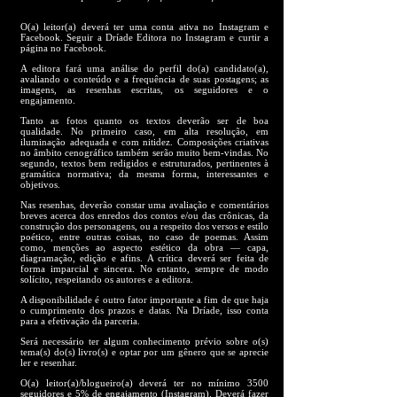
O(a) leitor(a) deverá ter uma conta ativa no Instagram e
Facebook. Seguir a Dríade Editora no Instagram e curtir a
página no Facebook.
A editora fará uma análise do perfil do(a) candidato(a),
avaliando o conteúdo e a frequência de suas postagens; as
imagens, as resenhas escritas, os seguidores e o
engajamento.
Tanto as fotos quanto os textos deverão ser de boa
qualidade. No primeiro caso, em alta resolução, em
iluminação adequada e com nitidez. Composições criativas
no âmbito cenográfico também serão muito bem-vindas. No
segundo, textos bem redigidos e estruturados, pertinentes à
gramática normativa; da mesma forma, interessantes e
objetivos.
Nas resenhas, deverão constar uma avaliação e comentários
breves acerca dos enredos dos contos e/ou das crônicas, da
construção dos personagens, ou a respeito dos versos e estilo
poético, entre outras coisas, no caso de poemas. Assim
como, menções ao aspecto estético da obra — capa,
diagramação, edição e afins. A crítica deverá ser feita de
forma imparcial e sincera. No entanto, sempre de modo
solícito, respeitando os autores e a editora.
A disponibilidade é outro fator importante a fim de que haja
o cumprimento dos prazos e datas. Na Dríade, isso conta
para a efetivação da parceria.
Será necessário ter algum conhecimento prévio sobre o(s)
tema(s) do(s) livro(s) e optar por um gênero que se aprecie
ler e resenhar.
O(a) leitor(a)/blogueiro(a) deverá ter no mínimo 3500
seguidores e 5% de engajamento (Instagram). Deverá fazer