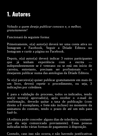
1. Autores
Voltado a quem deseja publicar conosco e, o melhor,
gratuitamente!
Funcionará da seguinte forma:
Primeiramente, o(a) autor(a) deverá ter uma conta ativa no
Instagram e Facebook, Seguir a Dríade Editora no
Instagram e curtir a página no Facebook.
Depois, o(a) autor(a) deverá indicar 3 outros participantes
que já tenham experiência com a escrita —
independentemente se é veterano ou se está em início de
carreira, entretanto, precisam ser profissionais — e
desejarem publicar numa das antologias da Dríade Editora.
Se o(a) parceiro(a) quiser publicar gratuitamente em mais de
um livro, deverá repetir o procedimento, ou seja, 3
indicações por coletânea.
E para a validação do processo, todos os indicados, tendo
seu(s) texto(s) aprovado(s), após receber o e-mail de
confirmação, deverão quitar a taxa de publicação (com
direito a 8 exemplares, e frete não incluso) no momento da
assinatura do contrato, tendo o prazo de até um mês para
fazê-lo.
(A editora pode conceder alguns dias de tolerância, contanto
que ela seja comunicada previamente). Essas pessoas
indicadas terão várias formas de pagamento à disposição.
Contudo, caso isso não ocorra, e não havendo justificativas